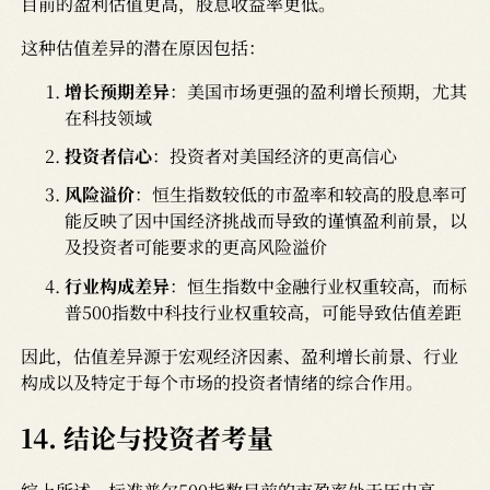
目前的盈利估值更高，股息收益率更低。
这种估值差异的潜在原因包括：
增长预期差异
：美国市场更强的盈利增长预期，尤其
在科技领域
投资者信心
：投资者对美国经济的更高信心
风险溢价
：恒生指数较低的市盈率和较高的股息率可
能反映了因中国经济挑战而导致的谨慎盈利前景，以
及投资者可能要求的更高风险溢价
行业构成差异
：恒生指数中金融行业权重较高，而标
普500指数中科技行业权重较高，可能导致估值差距
因此，估值差异源于宏观经济因素、盈利增长前景、行业
构成以及特定于每个市场的投资者情绪的综合作用。
14. 结论与投资者考量