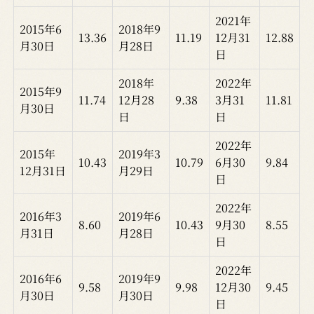
2021年
2015年6
2018年9
13.36
11.19
12月31
12.88
月30日
月28日
日
2018年
2022年
2015年9
11.74
12月28
9.38
3月31
11.81
月30日
日
日
2022年
2015年
2019年3
10.43
10.79
6月30
9.84
12月31日
月29日
日
2022年
2016年3
2019年6
8.60
10.43
9月30
8.55
月31日
月28日
日
2022年
2016年6
2019年9
9.58
9.98
12月30
9.45
月30日
月30日
日