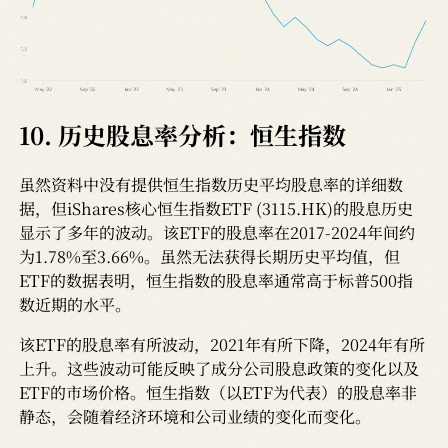
10. 历史股息率分析：恒生指数
虽然资料中没有提供恒生指数历史平均股息率的详细数
据，但iShares核心恒生指数ETF (3115.HK)的股息历史
显示了多年的波动。该ETF的股息率在2017-2024年间约
为1.78%至3.66%。虽然无法获得长期历史平均值，但
ETF的数据表明，恒生指数的股息率通常高于标普500指
数近期的水平。
该ETF的股息率有所波动，2021年有所下降，2024年有所
上升。这些波动可能反映了成分公司股息政策的变化以及
ETF的市场价格。恒生指数（以ETF为代表）的股息率非
静态，会随着经济环境和公司业绩的变化而变化。