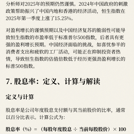
分析师对2025年的预期仍然谨慎。2024年中国政府的刺激
政策帮助振兴了中国内地和香港的经济活动，恒生指数在
2025年第一季度上涨了15.25%。
对盈利增长的谨慎预期以及中国经济复苏的脆弱性可能导
致恒生指数的市盈率低于标准普尔500指数，后者具有更
强的盈利增长预期。中国经济面临的挑战，如喜忧参半的
消费者支出和疲软的工厂活动，可能正在抑制投资者热
情，导致恒生指数的估值倍数低于经历更强劲盈利增长的
标普500指数。
7. 股息率：定义、计算与解读
定义与计算
股息率是公司年度股息支付额与其当前股价的比率，通常
以百分比表示。计算公式为：
股息率（%）= （每股年度股息 ÷ 当前每股股价）× 100