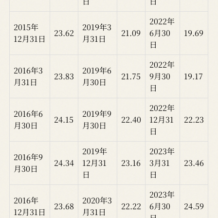
日
日
2022年
2015年
2019年3
23.62
21.09
6月30
19.69
12月31日
月31日
日
2022年
2016年3
2019年6
23.83
21.75
9月30
19.17
月31日
月30日
日
2022年
2016年6
2019年9
24.15
22.40
12月31
22.23
月30日
月30日
日
2019年
2023年
2016年9
24.34
12月31
23.16
3月31
23.46
月30日
日
日
2023年
2016年
2020年3
23.68
22.22
6月30
24.59
12月31日
月31日
日