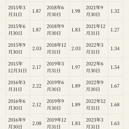
2015年3
2018年6
2021年9
1.87
1.98
1.32
月31日
月30日
月30日
2015年6
2018年9
2021年12
1.87
1.83
1.27
月30日
月30日
月31日
2015年9
2018年12
2022年3
2.03
2.03
1.34
月30日
月31日
月31日
2015年
2019年3
2022年6
2.17
1.97
1.54
12月31日
月31日
月30日
2016年3
2019年6
2022年9
2.22
1.89
1.67
月31日
月30日
月30日
2016年6
2019年9
2022年12
2.12
1.89
1.68
月30日
月30日
月31日
2016年9
2019年12
2023年3
2.08
1.83
1.63
月30日
月31日
月31日