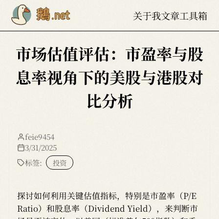
关于我
文章
工具箱
市场估值评估：市盈率与股
息率视角下的美股与港股对
比分析
feie9454
3/31/2025
标签:
投资
探讨如何利用关键估值指标，特别是市盈率（P/E
Ratio）和股息率（Dividend Yield），来判断市