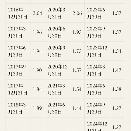
2016年
2020年3
2023年6
2.04
2.06
1.57
12月31日
月31日
月30日
2017年3
2020年6
2023年9
1.96
1.93
1.57
月31日
月30日
月30日
2017年6
2020年9
2023年12
1.94
1.73
1.54
月30日
月30日
月31日
2017年9
2020年12
2024年3
1.90
1.57
1.47
月30日
月31日
月31日
2017年
2021年3
2024年6
1.84
1.54
1.38
12月31日
月31日
月30日
2018年3
2021年6
2024年9
1.89
1.44
1.27
月31日
月30日
月30日
2024年12
1.27
月31日