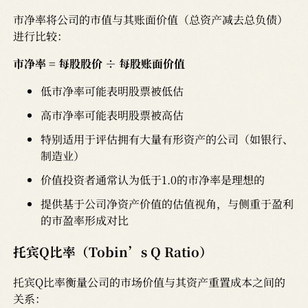
市净率将公司的市值与其账面价值（总资产减去总负债）
进行比较：
市净率 = 每股股价 ÷ 每股账面价值
低市净率可能表明股票被低估
高市净率可能表明股票被高估
特别适用于评估拥有大量有形资产的公司（如银行、
制造业）
价值投资者通常认为低于1.0的市净率是理想的
提供基于公司净资产价值的估值视角，与侧重于盈利
的市盈率形成对比
托宾Q比率（Tobin’s Q Ratio）
托宾Q比率衡量公司的市场价值与其资产重置成本之间的
关系：