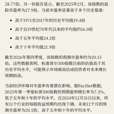
28.77倍。另一份报告显示，截至2025年2月，该指数的追
踪市盈率为27.9倍。当前市盈率显著高于多个历史基准：
高于1971至2017年的历史平均值19.4倍
高于自19世纪70年代以来的平均值约16.0倍
高于五年平均值24.1倍
高于十年平均值21.9倍
截至2026年第四季度，该指数的预测市盈率约为20.15
倍。这些数据表明，标准普尔500指数目前的估值高于其
历史平均水平，可能预示市场被高估或投资者对未来增长
预期较高。
当前经济环境对市盈率有着潜在影响。据FactSet数据，
2025年第一季度标普500指数的预期盈利增长率为7.3%，
低于五年和十年的平均水平。自2024年12月31日以来，所
有11个行业的每股收益预期均出现下调。未来12个月的预
测市盈率为20.5倍，高于五年和十年的平均水平。